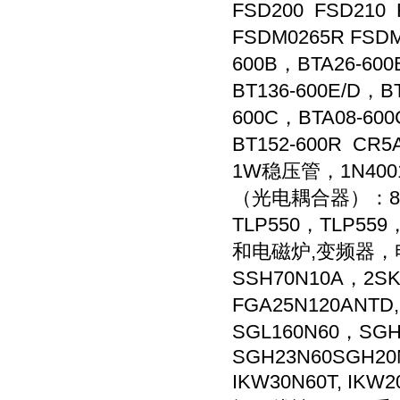
FSD200 FSD210
FSDM0265R FSDM
600B，BTA26-60
BT136-600E/D，B
600C，BTA08-600
BT152-600R C
1W稳压管，1N4001-1
（光电耦合器）：817B/
TLP550，TLP55
和电磁炉,变频器，电焊
SSH70N10A，2SK
FGA25N120ANTD
SGL160N60，SG
SGH23N60SGH20N
IKW30N60T, IKW2