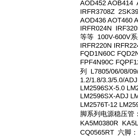
AOD452 AOB414 
IRFR3708Z 2SK3
AOD436 AOT460 
IRFR024N IRF320
等等 100V-600V系列
IRFR220N IRFR22
FQD1N60C FQD2
FPF4N90C FQPF
列 L7805/06/08/09/
1.2/1.8/3.3/5.0/
LM2596SX-5.0 LM
LM2596SX-ADJ LM2
LM2576T-12 LM2
脚系列电源稳压管： 四脚
KA5M0380R KA5
CQ0565RT 六脚：