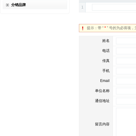
分销品牌
1
提示：带 “
*
” 号的为必填项
姓名
电话
传真
手机
Email
单位名称
通信地址
留言内容