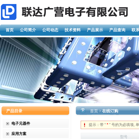
首页
公司简介
公司动态
技术资料
产品展示
产品查询
联
产品目录
首页
>
在线订购
电子元器件
提示：带 “
*
” 号的为必填项, 单
应用方案
型号