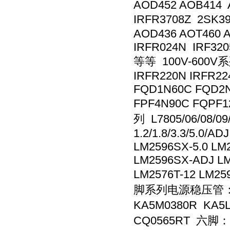
AOD452 AOB414 
IRFR3708Z 2SK3
AOD436 AOT460 
IRFR024N IRF320
等等 100V-600V系列
IRFR220N IRFR22
FQD1N60C FQD2
FPF4N90C FQPF
列 L7805/06/08/09/
1.2/1.8/3.3/5.0/
LM2596SX-5.0 LM
LM2596SX-ADJ LM2
LM2576T-12 LM2
脚系列电源稳压管： 四脚
KA5M0380R KA5
CQ0565RT 六脚：