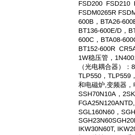
FSD200 FSD210
FSDM0265R FSDM
600B，BTA26-60
BT136-600E/D，B
600C，BTA08-600
BT152-600R C
1W稳压管，1N4001-1
（光电耦合器）：817B/
TLP550，TLP55
和电磁炉,变频器，电焊
SSH70N10A，2SK
FGA25N120ANTD
SGL160N60，SG
SGH23N60SGH20N
IKW30N60T, IKW2