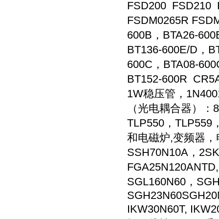
FSD200 FSD210
FSDM0265R FSDM
600B，BTA26-60
BT136-600E/D，B
600C，BTA08-600
BT152-600R C
1W稳压管，1N4001-1
（光电耦合器）：817B/
TLP550，TLP55
和电磁炉,变频器，电焊
SSH70N10A，2SK
FGA25N120ANTD
SGL160N60，SG
SGH23N60SGH20N
IKW30N60T, IKW2