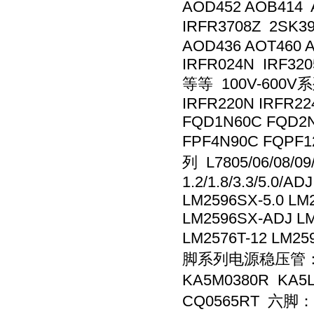
AOD452 AOB414 
IRFR3708Z 2SK3
AOD436 AOT460 
IRFR024N IRF320
等等 100V-600V系列
IRFR220N IRFR22
FQD1N60C FQD2
FPF4N90C FQPF
列 L7805/06/08/09/
1.2/1.8/3.3/5.0/
LM2596SX-5.0 LM
LM2596SX-ADJ LM2
LM2576T-12 LM2
脚系列电源稳压管： 四脚
KA5M0380R KA5
CQ0565RT 六脚：