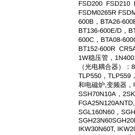
FSD200 FSD210
FSDM0265R FSDM
600B，BTA26-60
BT136-600E/D，B
600C，BTA08-600
BT152-600R C
1W稳压管，1N4001-1
（光电耦合器）：817B/
TLP550，TLP55
和电磁炉,变频器，电焊
SSH70N10A，2SK
FGA25N120ANTD
SGL160N60，SG
SGH23N60SGH20N
IKW30N60T, IKW2