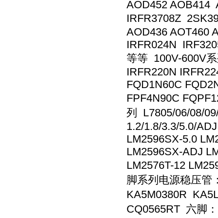
AOD452 AOB414 
IRFR3708Z 2SK3
AOD436 AOT460 
IRFR024N IRF320
等等 100V-600V系列
IRFR220N IRFR22
FQD1N60C FQD2
FPF4N90C FQPF
列 L7805/06/08/09/
1.2/1.8/3.3/5.0/
LM2596SX-5.0 LM
LM2596SX-ADJ LM2
LM2576T-12 LM2
脚系列电源稳压管： 四脚
KA5M0380R KA5
CQ0565RT 六脚：