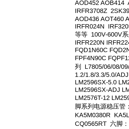
AOD452 AOB414 
IRFR3708Z 2SK3
AOD436 AOT460 
IRFR024N IRF320
等等 100V-600V系列
IRFR220N IRFR22
FQD1N60C FQD2
FPF4N90C FQPF
列 L7805/06/08/09/
1.2/1.8/3.3/5.0/
LM2596SX-5.0 LM
LM2596SX-ADJ LM2
LM2576T-12 LM2
脚系列电源稳压管： 四脚
KA5M0380R KA5
CQ0565RT 六脚：