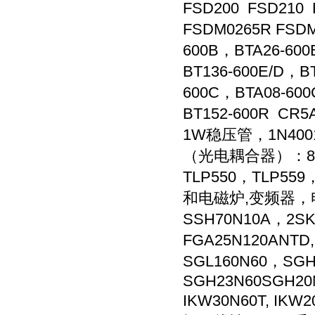
FSD200 FSD210
FSDM0265R FSDM
600B，BTA26-60
BT136-600E/D，B
600C，BTA08-600
BT152-600R C
1W稳压管，1N4001-1
（光电耦合器）：817B/
TLP550，TLP55
和电磁炉,变频器，电焊
SSH70N10A，2SK
FGA25N120ANTD
SGL160N60，SG
SGH23N60SGH20N
IKW30N60T, IKW2